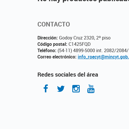
CONTACTO
Dirección:
Godoy Cruz 2320, 2º piso
Código postal:
C1425FQD
Teléfono:
(54-11) 4899-5000 int. 2082/208
Correo electrónico:
info_roecyt@mincyt.gob.
Redes sociales del área
Facebook
Twitter
Instagram
Youtube